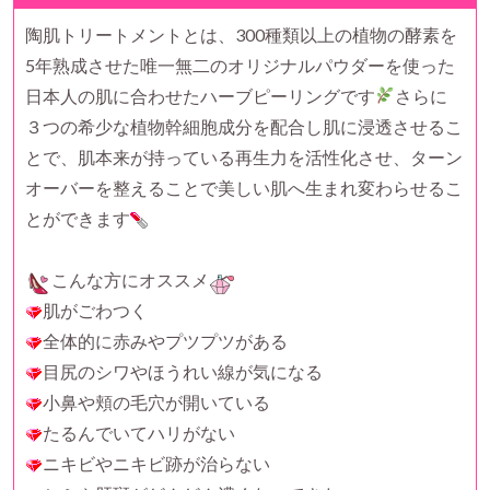
陶肌トリートメントとは、300種類以上の植物の酵素を
5年熟成させた唯一無二のオリジナルパウダーを使った
日本人の肌に合わせたハーブピーリングです
さらに
３つの希少な植物幹細胞成分を配合し肌に浸透させるこ
とで、肌本来が持っている再生力を活性化させ、ターン
オーバーを整えることで美しい肌へ生まれ変わらせるこ
とができます
こんな方にオススメ
肌がごわつく
全体的に赤みやプツプツがある
目尻のシワやほうれい線が気になる
小鼻や頬の毛穴が開いている
たるんでいてハリがない
ニキビやニキビ跡が治らない