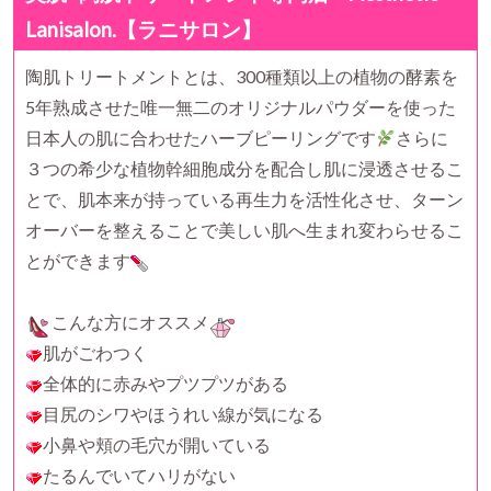
Lanisalon.【ラニサロン】
陶肌トリートメントとは、300種類以上の植物の酵素を
5年熟成させた唯一無二のオリジナルパウダーを使った
日本人の肌に合わせたハーブピーリングです
さらに
３つの希少な植物幹細胞成分を配合し肌に浸透させるこ
とで、肌本来が持っている再生力を活性化させ、ターン
オーバーを整えることで美しい肌へ生まれ変わらせるこ
とができます
こんな方にオススメ
肌がごわつく
全体的に赤みやプツプツがある
目尻のシワやほうれい線が気になる
小鼻や頬の毛穴が開いている
たるんでいてハリがない