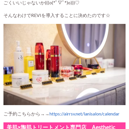
ごくいいじゃないか(((o(*ﾟ▽ﾟ*)o)))♡
そんなわけでREVIを導入することに決めたのです☆
ご予約こちらから→→
https://airrsv.net/lanisalon/calendar
美肌×陶肌トリートメント専門店 Aesthetic